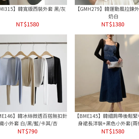
MI315】韓寬版西裝外套 黑/灰
【GMH279】韓運動風拉鍊外
奶白
NT$1580
NT$1380
ME146】韓冰絲微透百搭無扣針
【BME145】韓細肩帶後鬆
織小外套 白/黑/藍/卡其/杏
身裙長洋裝+黑色小外套(兩
NT$790
NT$1580