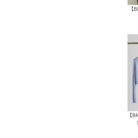
【B
【B