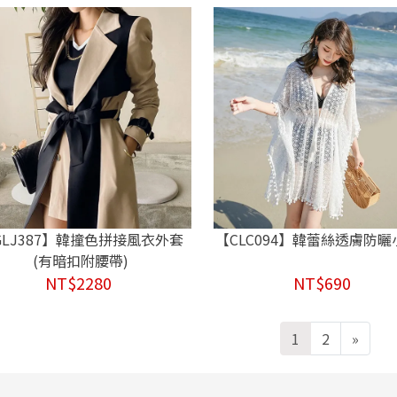
GLJ387】韓撞色拼接風衣外套
【CLC094】韓蕾絲透膚防
(有暗扣附腰帶)
NT$2280
NT$690
1
2
»