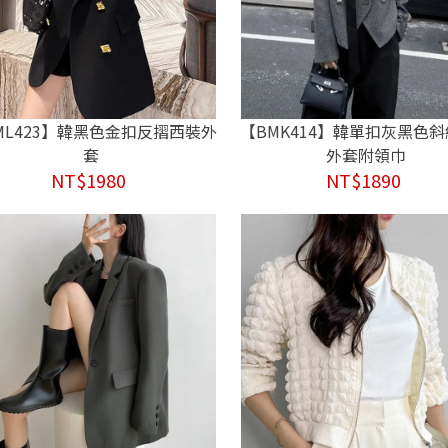
ML423】韓黑色金扣反摺西裝外
【BMK414】韓單扣灰黑色
套
外套附領巾
NT$1980
NT$1890