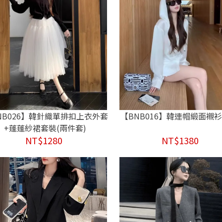
NB026】韓針織單排扣上衣外套
【BNB016】韓連帽緞面襯衫
+蓬蓬紗裙套裝(兩件套)
NT$1280
NT$1380