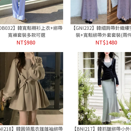
OB032】韓寬鬆襯衫上衣+綁帶
【GNI232】韓細肩帶針織
寬褲套裝多款可選
裝+寬鬆綁帶外套套裝(兩件
NT$980
NT$1480
NI218】韓圓領風衣蓬蓬袖綁帶
【BNI217】韓抓皺綁帶小外