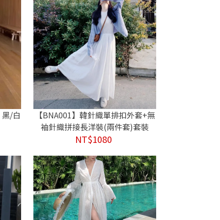
 黑/白
【BNA001】韓針織單排扣外套+無
袖針織拼接長洋裝(兩件套)套裝
NT$1080