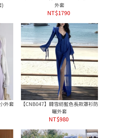
)
外套
NT$1790
織小外套
【CNB047】韓雪紡藍色長款罩衫防
曬外套
NT$980