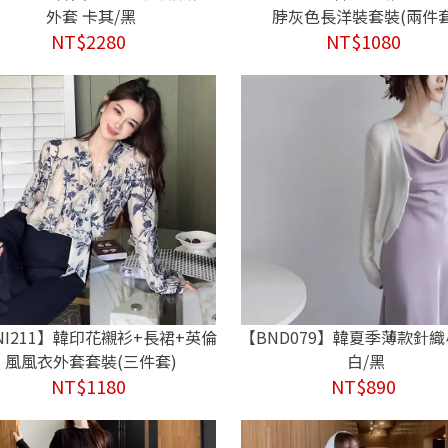
外套 卡其/黑
脖灰色長洋裝套裝(兩件套
NT$2280
NT$1080
NI211】韓印花襯衫+長裙+英倫
【BND079】韓夏季薄款針
風風衣外套套裝(三件套)
白/黑
NT$1180
NT$890