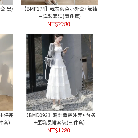
套 黑/
【BMF174】韓灰藍色小外套+無袖
白洋裝套裝(兩件套)
NT$2280
緊牛仔連
【BMD093】韓針織薄外套+內搭
件套)
+蛋糕長裙套裝(三件套)
NT$1280