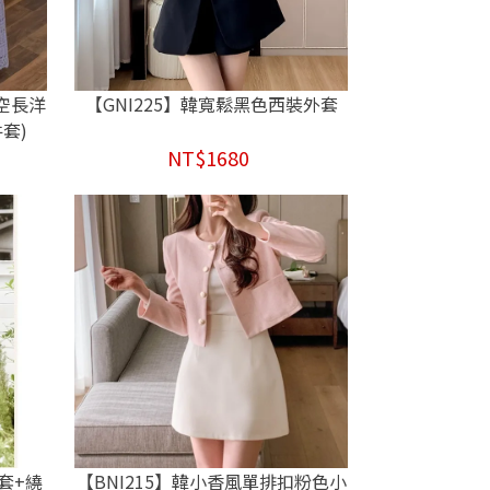
縷空長洋
【GNI225】韓寬鬆黑色西裝外套
套)
NT$1680
套+繞
【BNI215】韓小香風單排扣粉色小