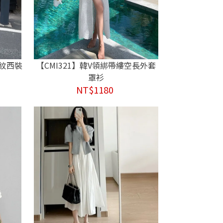
斜紋西裝
【CMI321】韓V領綁帶縷空長外套
罩衫
NT$1180