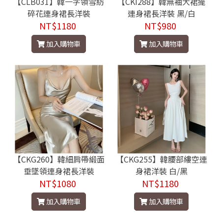
【CLB031】韓一字領雪紡
【CKI288】韓無袖大裙擺
碎花連身裙長洋裝
連身裙長洋裝 黑/白
NT$1180
NT$980
加入購物車
加入購物車
【CKG260】韓細肩帶緞面
【CKG255】韓腰部縷空連
垂墜領連身裙長洋裝
身裙洋裝 白/黑
NT$1080
NT$1180
加入購物車
加入購物車