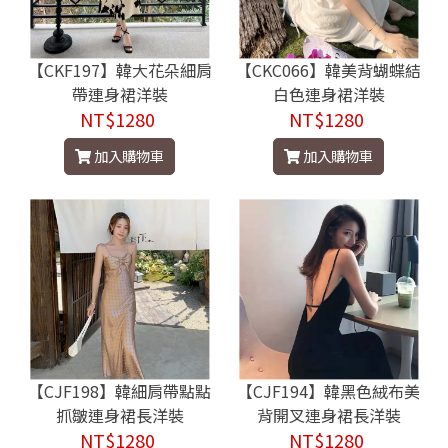
【CKF197】韓大花朵細肩
【CKC066】韓美背蝴蝶結
帶連身裙洋裝
白色連身裙洋裝
NT$1280
NT$1280
加入購物車
加入購物車
【CJF198】韓細肩帶點點
【CJF194】韓黑色絨布美
抓皺連身裙長洋裝
背開叉連身裙長洋裝
NT$1280
NT$1280