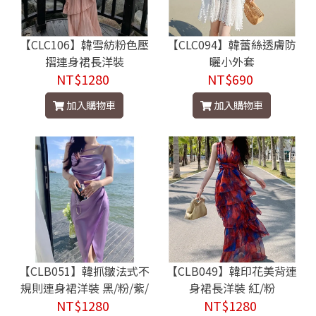
【CLC106】韓雪紡粉色壓
【CLC094】韓蕾絲透膚防
摺連身裙長洋裝
曬小外套
NT$1280
NT$690
加入購物車
加入購物車
【CLB051】韓抓皺法式不
【CLB049】韓印花美背連
規則連身裙洋裝 黑/粉/紫/
身裙長洋裝 紅/粉
NT$1280
香檳
NT$1280