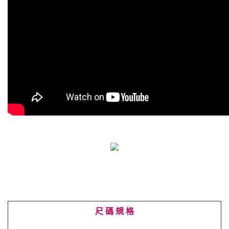
尺 碼 規 格