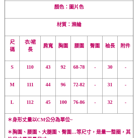
顏色：圖片色
材質：滌綸
尺
衣/裙
肩寬
胸圍
腰圍
臀圍
袖長
附件
碼
長
S
110
43
92
68-78
-
30
-
M
111
44
96
72-82
-
31
-
L
112
45
100
76-86
-
32
-
＊身形丈量以CM公分為單位~
＊胸圍、腰圍、大腿圍、臀圍…等尺寸，是量一整圈，其