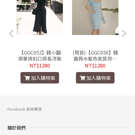
色蕾
【GGC052】韓小翻
(現貨)【GGC050】韓
(
裙洋
領單排扣口袋長洋裝
露肩水藍色氣質荷葉
V
邊合身小禮服洋裝
NT$1280
NT$1280
加入購物車
加入購物車
Facebook 粉絲專頁
關於我們