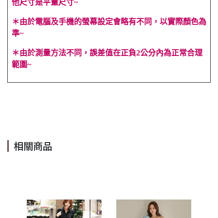
他尺寸是平量尺寸~
＊由於電腦及手機的螢幕設定會略有不同，以實際顏色為
準~
＊由於測量方法不同，誤差值在正負2公分內為正常合理
範圍~
#白色 #附腰帶 #A字 #單排扣 #短袖 #及膝 #口袋 #寬鬆 #名
媛風 #素色 #純色 #百搭 #伴娘 #顯高 #顯瘦 #短袖
相關商品