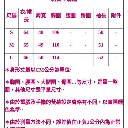
衣/裙
尺碼
肩寬
胸圍
腰圍
臀圍
袖長
附件
長
S
64
48
106
-
-
50
-
M
65
49
110
-
-
51
-
L
66
50
114
-
-
52
-
＊
身形丈量以CM公分為單位~
＊
胸圍、腰圍、大腿圍、臀圍…等尺寸，是量一整
圈，其他尺寸是平量尺寸~
＊
由於電腦及手機的螢幕設定會略有不同，以實際顏
色為準~
＊
由於測量方法不同，誤差值在正負2公分內為正常