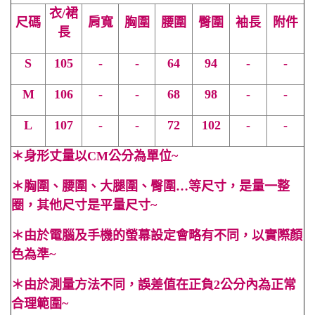
衣/裙
尺碼
肩寬
胸圍
腰圍
臀圍
袖長
附件
長
S
105
-
-
64
94
-
-
M
106
-
-
68
98
-
-
L
107
-
-
72
102
-
-
＊
身形丈量以CM公分為單位~
＊
胸圍、腰圍、大腿圍、臀圍…等尺寸，是量一整
圈，其他尺寸是平量尺寸~
＊
由於電腦及手機的螢幕設定會略有不同，以實際顏
色為準~
＊
由於測量方法不同，誤差值在正負2公分內為正常
合理範圍~