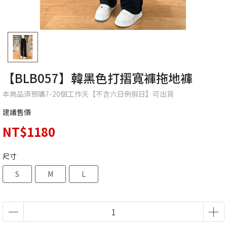
【BLB057】韓黑色打摺寬褲拖地褲
本商品須預購7-20個工作天【不含六日例假日】可出貨
建議售價
NT$1180
尺寸
S
M
L