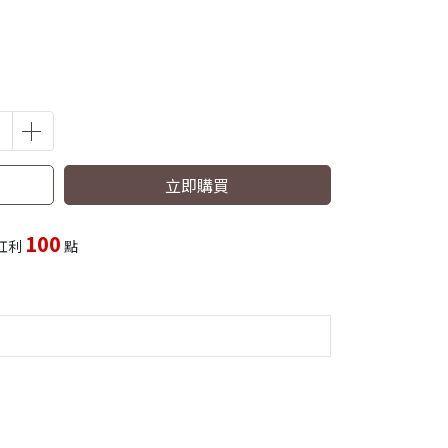
立即購買
100
紅利
點