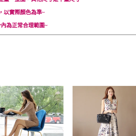
，以實際顏色為準~
內為正常合理範圍~
春 #夏 #伴娘 #合身 #性感 #顯高 #顯瘦 #OL #百搭 #長裙 #Cindy Lee #