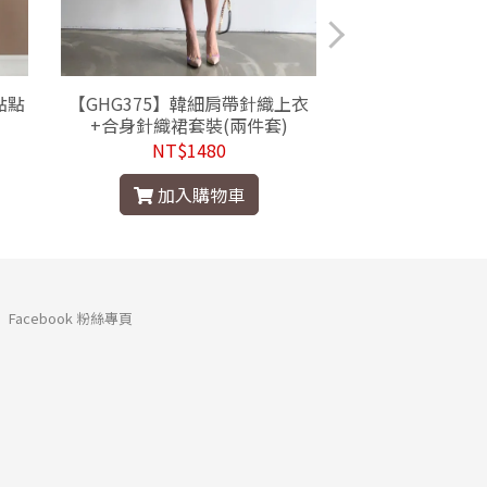
點點
【GHG375】韓細肩帶針織上衣
【GGH049】
+合身針織裙套裝(兩件套)
衫上衣+黑色窄裙
NT$1480
NT$1
加入購物車
加入
Facebook 粉絲專頁