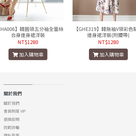
GHA006】韓圓領五分袖全蕾絲
【GHE319】韓無袖V領彩色
合身連身裙洋裝
連身裙洋裝(附腰帶)
NT$1280
NT$1280
加入購物車
加入購物車
關於我們
關於我們
會員制度 VIP
退換說明
防範詐騙
隱私政策