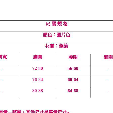
尺 碼 規 格
顏色：圖片色
材質：滌綸
肩寬
胸圍
腰圍
臀圍
-
72-80
56-60
-
-
76-84
60-64
-
-
80-88
64-68
-
是量一整圈，其他尺寸是平量尺寸~