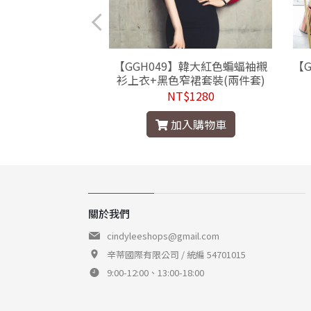
】韓細肩帶針織上衣
【GGH049】韓大紅色蝙蝠袖襯
【
裙套裝(兩件套)
衫上衣+黑色窄裙套裝(兩件套)
$1480
NT$1280
入購物車
加入購物車
關於我們
cindyleeshops@gmail.com
辛蒂國際有限公司 / 統編 54701015
9:00-12:00、13:00-18:00