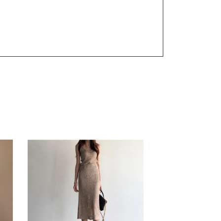
cindyleeshop #cindy lee #cindylee