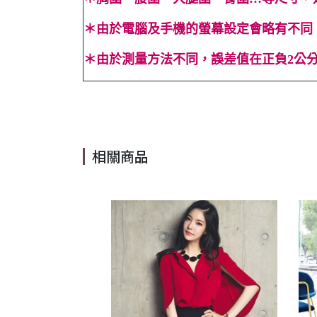
＊
由於電腦及手機的螢幕設定會略有不同
＊
由於測量方法不同，誤差值在正負2公分
#長裙 #蝴蝶結 #彈性 #嬰兒藍 #拼接 #口袋 #短袖 #長裙 #
相關商品