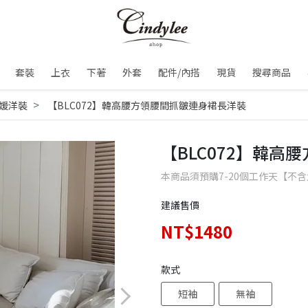
套裝
上衣
下著
外套
配件/內搭
現貨
搜尋商品
媛洋裝
【BLC072】韓高腰方領腰間抓皺連身裙長洋裝
【BLC072】韓
本商品須預購7-20個工作天【不
建議售價
NT$1480
款式
短袖
無袖