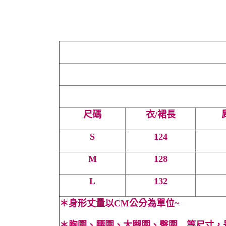
尺碼
衣/裙長
S
124
M
128
L
132
＊
身形丈量以CM公分為單位~
＊
胸圍、腰圍、大腿圍、臀圍…等尺寸，