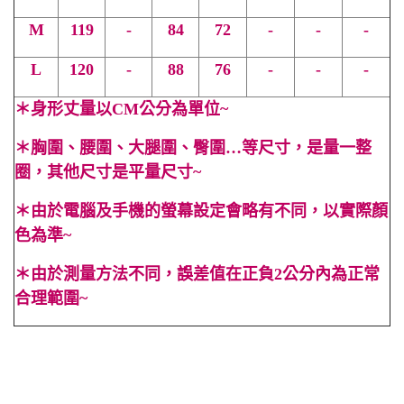
M
119
-
84
72
-
-
-
L
120
-
88
76
-
-
-
＊
身形丈量以CM公分為單位~
＊
胸圍、腰圍、大腿圍、臀圍…等尺寸，是量一整
圈，其他尺寸是平量尺寸~
＊
由於電腦及手機的螢幕設定會略有不同，以實際顏
色為準~
＊
由於測量方法不同，誤差值在正負2公分內為正常
合理範圍~
#魚尾 #碎花 #黑色 #V領 #短袖 #春 #夏 #秋 #渡假 #合身 #性
感 #顯高 #顯瘦 #百搭 #長裙 #度假 #海灘 #Cindy Lee
#cindyleeshop #cindy lee #cindylee