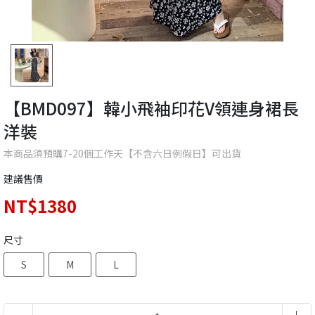
【BMD097】韓小飛袖印花V領連身裙長
洋裝
本商品須預購7-20個工作天【不含六日例假日】可出貨
建議售價
NT$1380
尺寸
S
M
L