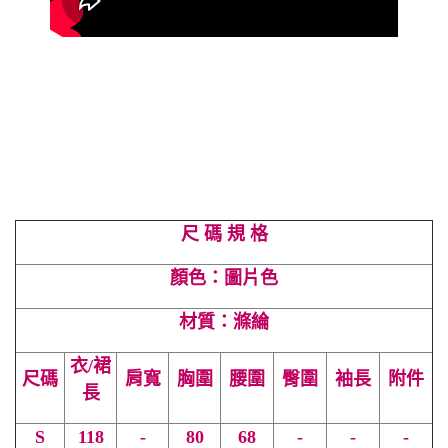
尺 碼 規 格
顏色：圖片色
材質：滌綸
衣/裙
尺碼
肩寬
胸圍
腰圍
臀圍
袖長
附件
長
S
118
-
80
68
-
-
-