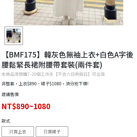
【BMF175】韓灰色無袖上衣+白色A字後
腰鬆緊長裙附腰帶套裝(兩件套)
本商品須預購7-20個工作天【不含六日例假日】可出貨
非整套，上衣$890、裙子$1080，須分別下標!
建議售價
NT$890~1080
款式
只買上衣
只買裙子