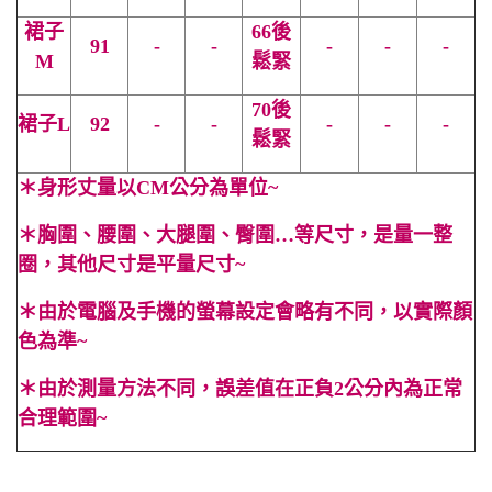
裙子
66後
91
-
-
-
-
-
M
鬆緊
70後
裙子
L
92
-
-
-
-
-
鬆緊
＊
身形丈量以CM公分為單位~
＊
胸圍、腰圍、大腿圍、臀圍…等尺寸，是量一整
圈，其他尺寸是平量尺寸~
＊
由於電腦及手機的螢幕設定會略有不同，以實際顏
色為準~
＊
由於測量方法不同，誤差值在正負2公分內為正常
合理範圍~
#純色 #素色 #高腰 #無袖 #灰色 #白色 #皮帶 #春 #夏 #秋 #休
閒 #合身 #個性 #顯高 #顯瘦 #百搭 #抓皺 #小高領 #彈性