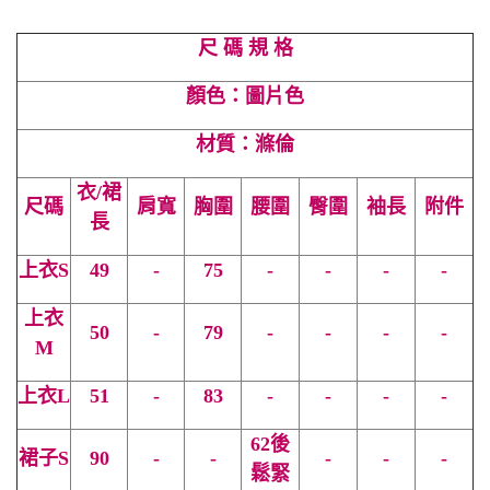
尺 碼 規 格
顏色：圖片色
材質：滌倫
衣/裙
尺碼
肩寬
胸圍
腰圍
臀圍
袖長
附件
長
上衣S
49
-
75
-
-
-
-
上衣
50
-
79
-
-
-
-
M
上衣
L
51
-
83
-
-
-
-
62後
裙子S
90
-
-
-
-
-
鬆緊