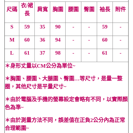
衣/裙
尺碼
肩寬
胸圍
腰圍
臀圍
袖長
附件
長
S
59
35
90
-
-
59
-
M
60
36
94
-
-
60
-
L
61
37
98
-
-
61
-
＊
身形丈量以CM公分為單位~
＊
胸圍、腰圍、大腿圍、臀圍…等尺寸，是量一整
圈，其他尺寸是平量尺寸~
＊
由於電腦及手機的螢幕設定會略有不同，以實際顏
色為準~
＊
由於測量方法不同，誤差值在正負2公分內為正常
合理範圍~