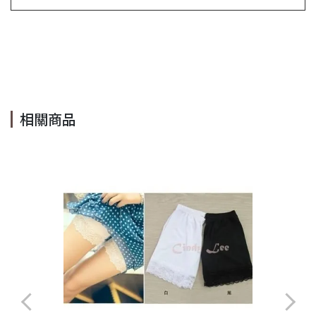
#法式 #素色 #V領 #滾邊 #白色 #單排扣 #長袖 #秋 #冬 #合身
#名媛 #顯高 #顯瘦 #OL #百搭 #抓皺 #Cindy Lee
#cindyleeshop #cindy lee #cindylee
相關商品