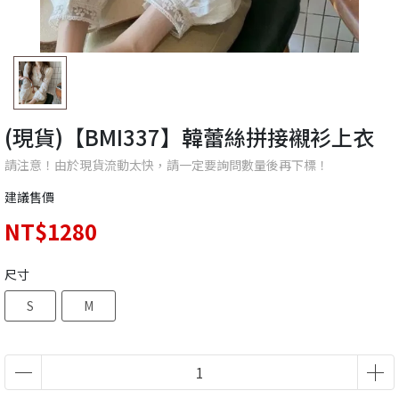
(現貨)【BMI337】韓蕾絲拼接襯衫上衣
請注意！由於現貨流動太快，請一定要詢問數量後再下標！
建議售價
NT$1280
尺寸
S
M