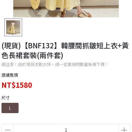
(現貨)【BNF132】韓腰間抓皺短上衣+黃
色長裙套裝(兩件套)
請注意！由於現貨流動太快，請一定要詢問數量後再下標！
建議售價
NT$1580
尺寸
L