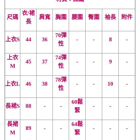
衣/裙
尺碼
肩寬
胸圍
腰圍
臀圍
袖長
附件
長
70彈
上衣
S
44
36
-
-
8
-
性
上衣
74彈
45
37
-
-
9
-
M
性
78彈
上衣L
46
38
-
-
10
-
性
60鬆
長裙
S
88
-
-
-
-
-
緊
長裙
64鬆
89
-
-
-
-
-
M
緊