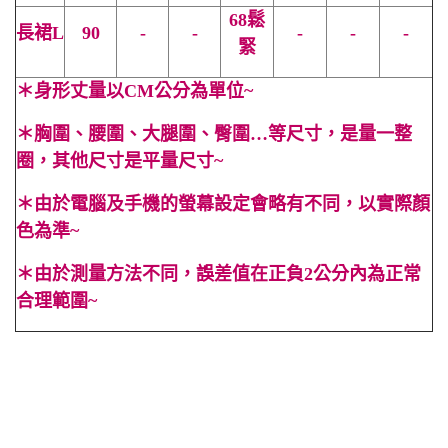
68鬆
長裙
L
90
-
-
-
-
-
緊
＊
身形丈量以CM公分為單位~
＊
胸圍、腰圍、大腿圍、臀圍…等尺寸，是量一整
圈，其他尺寸是平量尺寸~
＊
由於電腦及手機的螢幕設定會略有不同，以實際顏
色為準~
＊
由於測量方法不同，誤差值在正負2公分內為正常
合理範圍~
#渡假 #法式 #海灘 #度假 #無袖 #春 #夏 #純色 #寬鬆 #性感 #
顯高 #顯瘦 #OL #百搭 #素色 #A字 #口袋 #米白色 #傘狀 #抓
皺 #Cindy Lee #cindyleeshop cindy lee #cindylee