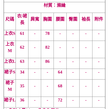
材質：滌綸
衣/裙
尺碼
肩寬
胸圍
腰圍
臀圍
袖長
附件
長
上衣S
61
-
78
-
-
-
-
上衣
62
-
82
-
-
-
-
M
上衣
L
63
-
86
-
-
-
-
裙子S
34
-
-
64
-
-
-
裙子
35
-
-
68
-
-
-
M
裙子
L
36
-
-
72
-
-
-