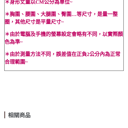
＊
身形丈量以CM公分為單位~
＊
胸圍、腰圍、大腿圍、臀圍…等尺寸，是量一整
圈，其他尺寸是平量尺寸~
＊
由於電腦及手機的螢幕設定會略有不同，以實際顏
色為準~
＊
由於測量方法不同，誤差值在正負2公分內為正常
合理範圍~
#渡假 #法式 #海灘 #度假 #短袖 #春 #夏 #素色 #合身 #性感 #
顯高 #顯瘦 #OL #百搭 #短裙 #彈性 #白色 #鬆緊 #碎花 #彈性
#Cindy Lee #cindyleeshop cindy lee #cindylee
相關商品