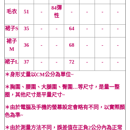
84彈
毛衣
51
-
-
-
-
-
性
裙子S
35
-
-
64
-
-
-
裙子
36
-
-
68
-
-
-
M
裙子
L
37
-
-
72
-
-
-
＊
身形丈量以CM公分為單位~
＊
胸圍、腰圍、大腿圍、臀圍…等尺寸，是量一整
圈，其他尺寸是平量尺寸~
＊
由於電腦及手機的螢幕設定會略有不同，以實際顏
色為準~
＊
由於測量方法不同，誤差值在正負2公分內為正常