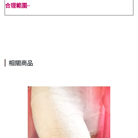
合理範圍~
#圓領 #蝴蝶袖 #OVER SIZE #灰色 #白色 #迷你裙 #冬 #秋 #
合身 #OL #顯高 #顯瘦 #百搭 #上衣 #毛衣 #亮晶晶 #Cindy
Lee #cindyleeshop #cindy lee #cindylee
相關商品