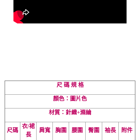
尺 碼 規 格
顏色：圖片色
材質：針織+滌綸
衣/裙
尺碼
肩寬
胸圍
腰圍
臀圍
袖長
附件
長