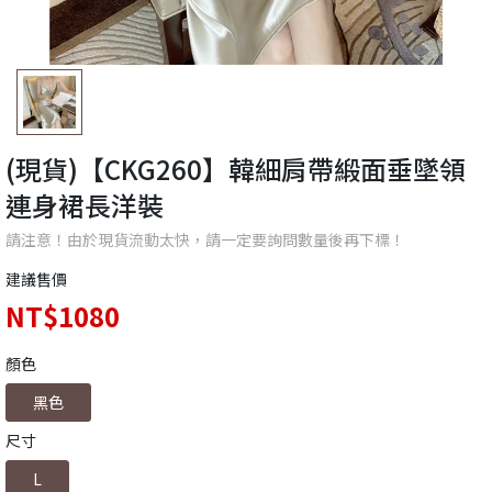
(現貨)【CKG260】韓細肩帶緞面垂墜領
連身裙長洋裝
請注意！由於現貨流動太快，請一定要詢問數量後再下標！
建議售價
NT$1080
顏色
黑色
尺寸
L