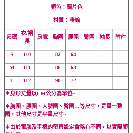
顏色：圖片色
材質：滌綸
衣/裙
尺碼
肩寬
胸圍
腰圍
臀圍
袖長
附件
長
S
110
-
82
64
-
-
-
M
111
-
86
68
-
-
-
L
112
-
90
72
-
-
-
＊
身形丈量以CM公分為單位~
＊
胸圍、腰圍、大腿圍、臀圍…等尺寸，是量一整
圈，其他尺寸是平量尺寸~
＊
由於電腦及手機的螢幕設定會略有不同，以實際顏