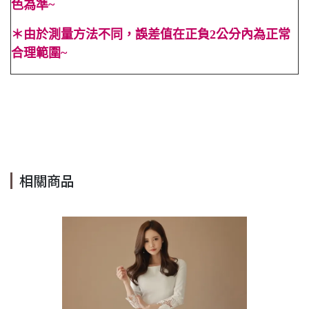
色為準~
＊
由於測量方法不同，誤差值在正負2公分內為正常
合理範圍~
#法式 #方領 #無袖 #素色 #A字 #露背 #春 #夏 #喜酒 #長裙 #
合身 #性感 #顯高 #顯瘦 #海灘 #百搭 #高腰 #禮服 #渡假 #亮
面 #Cindy Lee #cindy #leeshop #cindy lee #cindylee
相關商品