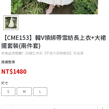
【CME153】韓V領綁帶雪紡長上衣+大裙
擺套裝(兩件套)
本商品須預購7-20個工作天【不含六日例假日】可出貨
建議售價
NT$1480
尺寸
S
M
L