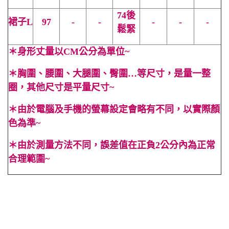
74後
裙子
L
97
-
-
-
-
-
鬆緊
＊
身形丈量以CM公分為單位~
＊
胸圍、腰圍、大腿圍、臀圍…等尺寸，是量一整
圈，其他尺寸是平量尺寸~
＊
由於電腦及手機的螢幕設定會略有不同，以實際顏
色為準~
＊
由於測量方法不同，誤差值在正負2公分內為正常
合理範圍~
#美背 #渡假 #法式 #海灘 #度假 #女神 #露背 #禮服 #杏色 #
無袖 #春 #夏 #伴娘 #寬鬆 #性感 #顯高 #顯瘦 #OL #百搭 #長
裙 #一字領 #蝴蝶結 #綁帶 #V領 #蛋糕裙 #鬆緊 #Cindy Lee