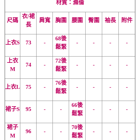
材質：滌倫
衣/裙
尺碼
肩寬
胸圍
腰圍
臀圍
袖長
附件
長
68後
上衣
S
73
-
-
-
-
-
鬆緊
上衣
72後
74
-
-
-
-
-
M
鬆緊
76後
上衣L
75
-
-
-
-
-
鬆緊
66後
裙子S
95
-
-
-
-
-
鬆緊
裙子
70後
96
-
-
-
-
-
M
鬆緊