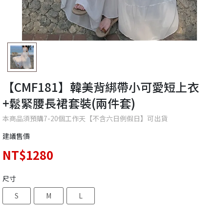
【CMF181】韓美背綁帶小可愛短上衣
+鬆緊腰長裙套裝(兩件套)
本商品須預購7-20個工作天【不含六日例假日】可出貨
建議售價
NT$1280
尺寸
S
M
L