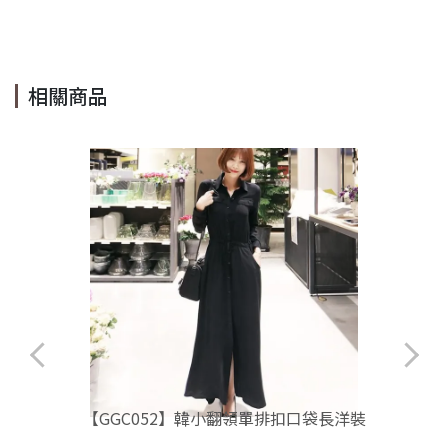
#cindyleeshop cindy
相關商品
【GGC052】韓小翻領單排扣口袋長洋裝