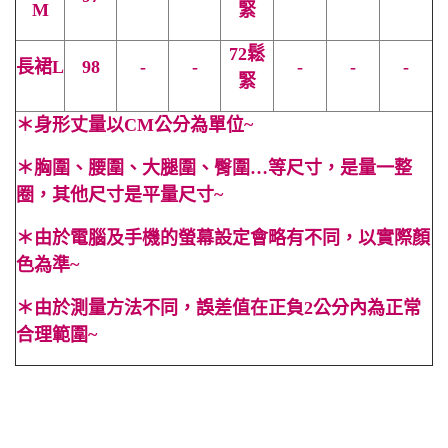
M
緊
72鬆
長裙
L
98
-
-
-
-
-
緊
＊
身形丈量以CM公分為單位~
＊
胸圍、腰圍、大腿圍、臀圍…等尺寸，是量一整
圈，其他尺寸是平量尺寸~
＊
由於電腦及手機的螢幕設定會略有不同，以實際顏
色為準~
＊
由於測量方法不同，誤差值在正負2公分內為正常
合理範圍~
#繞脖 #蝴蝶結 #美背 #渡假 #法式 #海灘 #度假 #女神 #露背
#禮服 #白色 #無袖 #春 #夏 #伴娘 #寬鬆 #性感 #顯高 #顯瘦 #
百搭 #長裙 #蛋糕 #層層 #高腰 #小可愛 #Cindy Lee