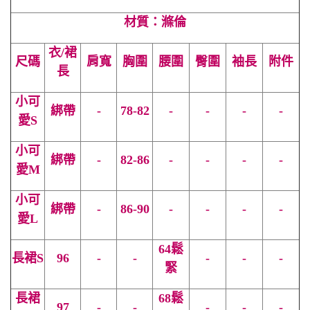
材質：滌倫
衣/裙
尺碼
肩寬
胸圍
腰圍
臀圍
袖長
附件
長
小可
綁帶
-
78-82
-
-
-
-
愛S
小可
綁帶
-
82-86
-
-
-
-
愛
M
小可
綁帶
-
86-90
-
-
-
-
愛
L
64鬆
長裙S
96
-
-
-
-
-
緊
長裙
68鬆
97
-
-
-
-
-