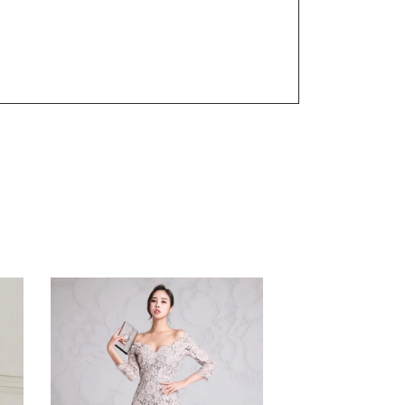
ndy Lee #cindyleeshop cindy lee