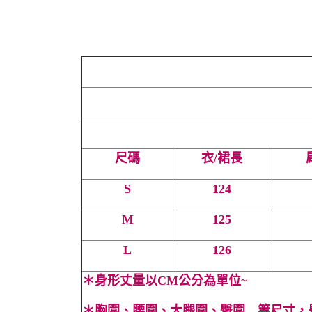
尺碼
衣/裙長
S
124
M
125
L
126
＊
身形丈量以CM公分為單位~
＊
胸圍、腰圍、大腿圍、臀圍…等尺寸，