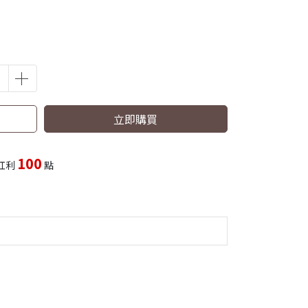
立即購買
100
紅利
點