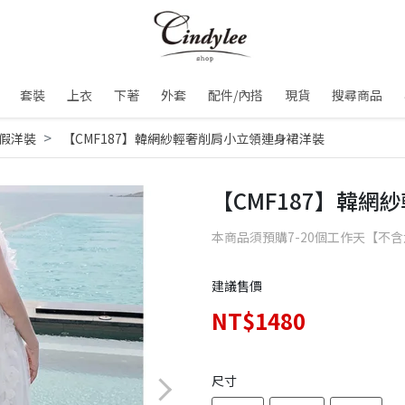
套裝
上衣
下著
外套
配件/內搭
現貨
搜尋商品
假洋裝
【CMF187】韓網紗輕奢削肩小立領連身裙洋裝
【CMF187】韓
本商品須預購7-20個工作天【不
建議售價
NT$1480
尺寸