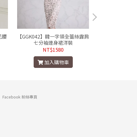
花腰
【GGK042】韓一字領全蕾絲露肩
【GGC052】韓
七分袖連身裙洋裝
長洋
NT$1580
NT$1
加入購物車
加入
Facebook 粉絲專頁