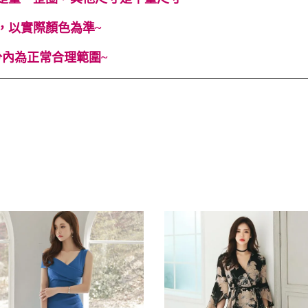
，以實際顏色為準~
內為正常合理範圍~
色 #無袖 #春 #夏 #伴娘 #寬鬆 #性感 #顯高 #顯瘦 #層層 #百搭 #長裙 #Ci