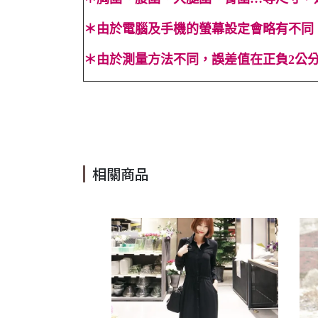
＊
由於電腦及手機的螢幕設定會略有不同
＊
由於測量方法不同，誤差值在正負2公分
#A字 #渡假 #法式 #海灘 #度假 #女神 #立體 #禮服 #白
#cindylee
相關商品