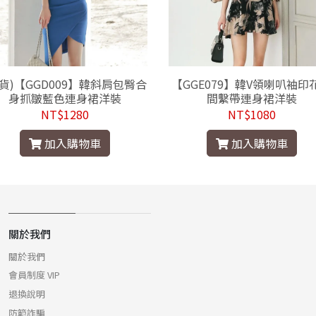
現貨)【GGD009】韓斜肩包臀合
【GGE079】韓V領喇叭袖印
身抓皺藍色連身裙洋裝
間繫帶連身裙洋裝
NT$1280
NT$1080
加入購物車
加入購物車
關於我們
關於我們
會員制度 VIP
退換說明
防範詐騙