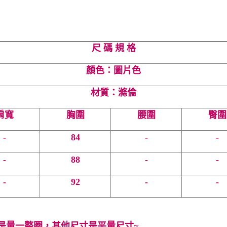
尺 碼 規 格
顏色：圖片色
材質：滌倫
肩寬
胸圍
腰圍
臀圍
-
84
-
-
-
88
-
-
-
92
-
-
是量一整圈，其他尺寸是平量尺寸~