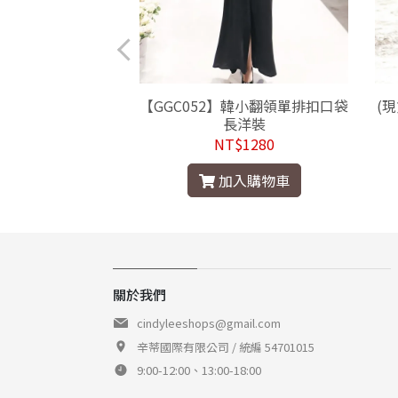
】韓一字領全蕾絲露肩
【GGC052】韓小翻領單排扣口袋
(
連身裙洋裝
長洋裝
$1580
NT$1280
入購物車
加入購物車
關於我們
cindyleeshops@gmail.com
辛蒂國際有限公司 / 統編 54701015
9:00-12:00、13:00-18:00