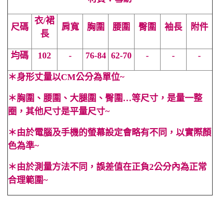
衣/裙
尺碼
肩寬
胸圍
腰圍
臀圍
袖長
附件
長
均碼
102
-
76-84
62-70
-
-
-
＊
身形丈量以CM公分為單位~
＊
胸圍、腰圍、大腿圍、臀圍…等尺寸，是量一整
圈，其他尺寸是平量尺寸~
＊
由於電腦及手機的螢幕設定會略有不同，以實際顏
色為準~
＊
由於測量方法不同，誤差值在正負2公分內為正常
合理範圍~
#層層 #海灘 #法式 #度假 #女神 #小禮服 #無袖 #春 #夏 #伴
娘 #合身 #性感 #顯高 #顯瘦 #OL #百搭 #純色 #一字領 #平口