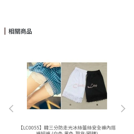
#杏色 #Cindy Lee #cindyleeshop cindy lee #cindylee
相關商品
連
【LC0055】韓三分防走光冰絲蕾絲安全褲內搭
褲短褲 (白色 黑色-現貨/預購)