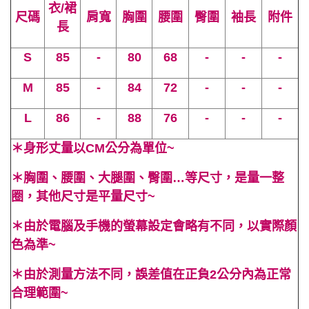
衣/裙
尺碼
肩寬
胸圍
腰圍
臀圍
袖長
附件
長
S
85
-
80
68
-
-
-
M
85
-
84
72
-
-
-
L
86
-
88
76
-
-
-
＊身形丈量以CM公分為單位~
＊胸圍、腰圍、大腿圍、臀圍…等尺寸，是量一整
圈，其他尺寸是平量尺寸~
＊由於電腦及手機的螢幕設定會略有不同，以實際顏
色為準~
＊由於測量方法不同，誤差值在正負2公分內為正常
合理範圍~