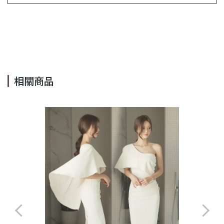
#繞脖 #法式 #露背 #美背 #露背 #春 #夏 #純色 #寬鬆 #性感 #
顯高 #顯瘦 #OL #百搭 #素色 #迷你裙 #金色 #短裙 #A字 #度
假 #海攤 #可愛 #Cindy Lee #cindyleeshop cindy lee #cindylee
相關商品