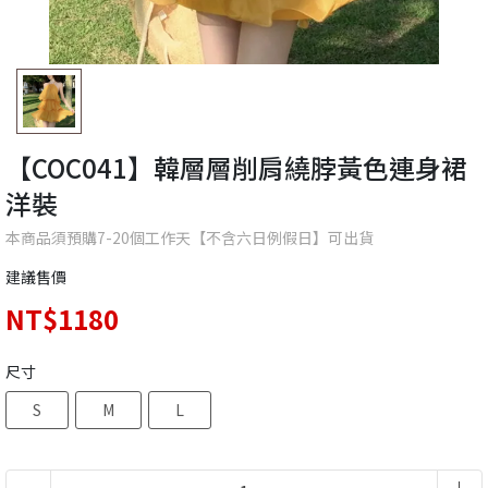
【COC041】韓層層削肩繞脖黃色連身裙
洋裝
本商品須預購7-20個工作天【不含六日例假日】可出貨
建議售價
NT$1180
尺寸
S
M
L