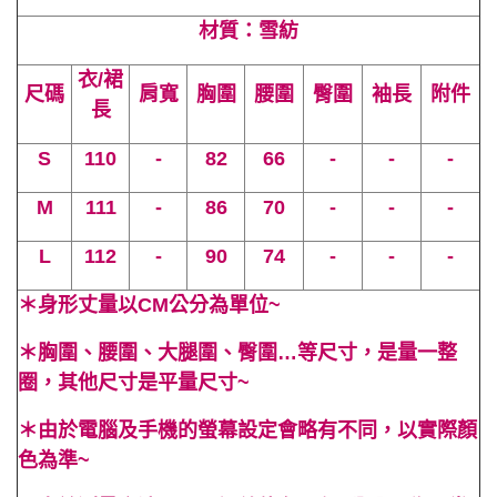
材質：雪紡
衣/裙
尺碼
肩寬
胸圍
腰圍
臀圍
袖長
附件
長
S
110
-
82
66
-
-
-
M
111
-
86
70
-
-
-
L
112
-
90
74
-
-
-
＊身形丈量以CM公分為單位~
＊胸圍、腰圍、大腿圍、臀圍…等尺寸，是量一整
圈，其他尺寸是平量尺寸~
＊由於電腦及手機的螢幕設定會略有不同，以實際顏
色為準~