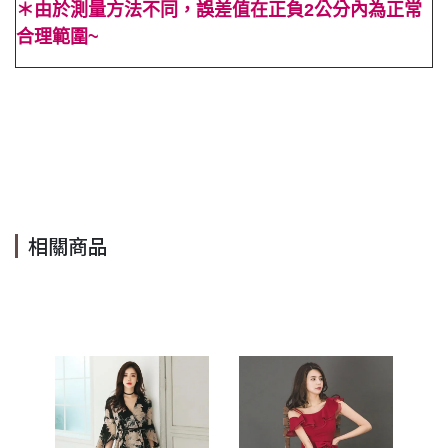
＊由於測量方法不同，誤差值在正負2公分內為正常
合理範圍~
#A字 #法式 #純色 #素色 #春 #夏 #黃色 #性感 #無袖 #顯高 #
顯瘦 #OL #百搭 #合身 #長裙 #抓皺 #細肩帶 #透膚 #高腰 #娃
娃 #平口 #度假 #海灘 #低胸 #Cindy Lee #cindyleeshop cindy
lee #cindylee
相關商品