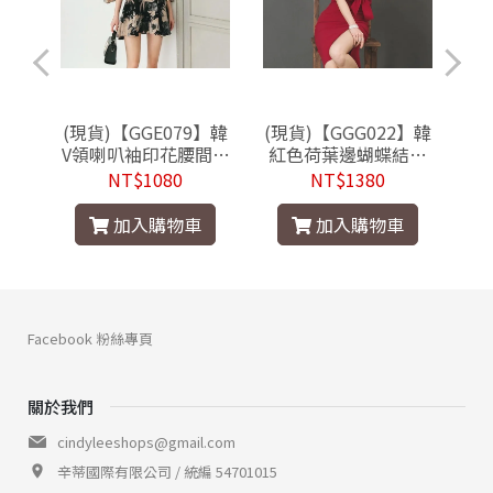
無袖
(現貨)【GGE079】韓
(現貨)【GGG022】韓
(
洋裝
V領喇叭袖印花腰間繫
紅色荷葉邊蝴蝶結細
V
帶連身裙洋裝
肩帶合身洋裝
NT$1080
NT$1380
加入購物車
加入購物車
Facebook 粉絲專頁
關於我們
cindyleeshops@gmail.com
辛蒂國際有限公司 / 統編 54701015