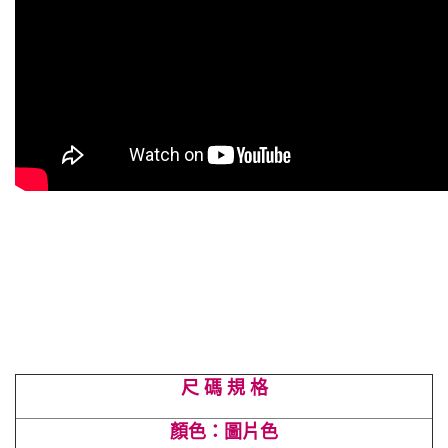
尺 碼 規 格
顏色：圖片色