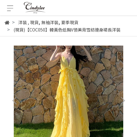
,
,
洋裝
,
現貨
無袖洋裝
夏季現貨
(現貨)【COC050】韓黃色低胸V領美背雪紡連身裙長洋裝