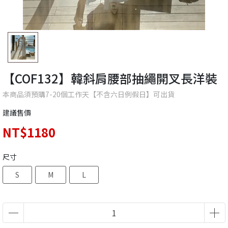
【COF132】韓斜肩腰部抽繩開叉長洋裝
本商品須預購7-20個工作天【不含六日例假日】可出貨
建議售價
NT$1180
尺寸
S
M
L