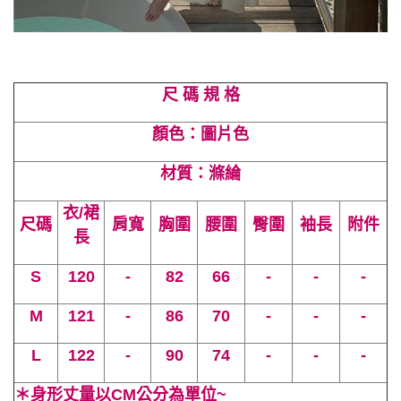
尺 碼 規 格
顏色：圖片色
材質：滌綸
衣/裙
尺碼
肩寬
胸圍
腰圍
臀圍
袖長
附件
長
S
120
-
82
66
-
-
-
M
121
-
86
70
-
-
-
L
122
-
90
74
-
-
-
＊身形丈量以CM公分為單位~