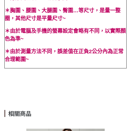
＊胸圍、腰圍、大腿圍、臀圍…等尺寸，是量一整
圈，其他尺寸是平量尺寸~
＊由於電腦及手機的螢幕設定會略有不同，以實際顏
色為準~
＊由於測量方法不同，誤差值在正負2公分內為正常
合理範圍~
#法式 #純色 #素色 #春 #夏 #白色 #抓皺 #度假 #無袖 #顯高 #
顯瘦 #百搭 #合身 #長裙 #婚禮 #露肩 #拼接 #禮服 #Cindy
Lee #cindyleeshop #cindy lee #cindylee
相關商品