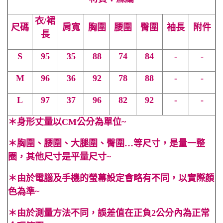
衣/裙
尺碼
肩寬
胸圍
腰圍
臀圍
袖長
附件
長
S
95
35
88
74
84
-
-
M
96
36
92
78
88
-
-
L
97
37
96
82
92
-
-
＊
身形丈量以CM公分為單位~
＊
胸圍、腰圍、大腿圍、臀圍…等尺寸，是量一整
圈，其他尺寸是平量尺寸~
＊
由於電腦及手機的螢幕設定會略有不同，以實際顏
色為準~
＊
由於測量方法不同，誤差值在正負2公分內為正常