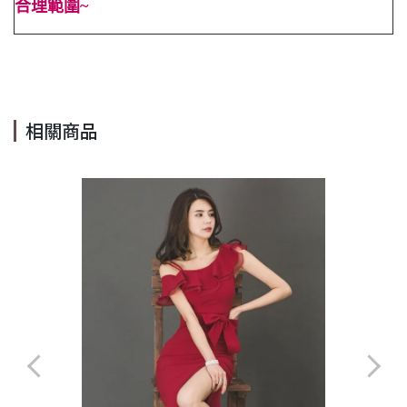
合理範圍~
#OL #性感 #名媛 #及膝裙 #喜宴 #婚禮 #合身 #氣質
相關商品