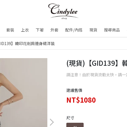
套裝
上衣
下著
外套
配件/內搭
現貨
搜尋商品
GID139】韓印花削肩連身裙洋裝
(現貨)【GID13
請注意！由於現貨流動太快，請一
建議售價
NT$1080
尺寸