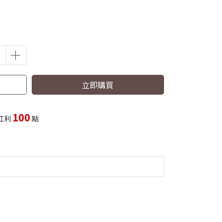
立即購買
100
紅利
點