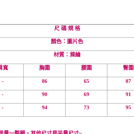
尺 碼 規 格
顏色：圖片色
材質：滌綸
肩寬
胸圍
腰圍
臀圍
-
86
65
87
-
90
69
91
-
94
73
95
是量一整圈，其他尺寸是平量尺寸~