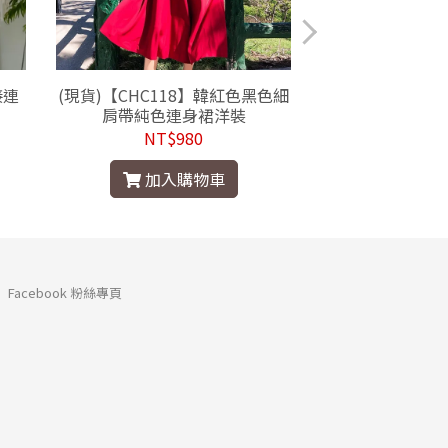
接連
(現貨)【CHC118】韓紅色黑色細
【GGG021】
肩帶純色連身裙洋裝
質無袖連
NT$980
NT$1
加入購物車
加入
Facebook 粉絲專頁