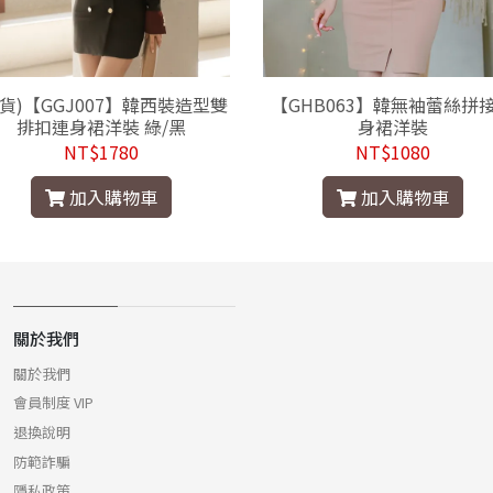
現貨)【GGJ007】韓西裝造型雙
【GHB063】韓無袖蕾絲拼
排扣連身裙洋裝 綠/黑
身裙洋裝
NT$1780
NT$1080
加入購物車
加入購物車
關於我們
關於我們
會員制度 VIP
退換說明
防範詐騙
隱私政策