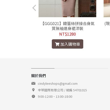
118】韓紅色黑色細
【GGG021】韓蕾絲拼接合身氣
(
色連身裙洋裝
質無袖連身裙洋裝
$980
NT$1280
入購物車
加入購物車
關於我們
cindyleeshops@gmail.com
辛蒂國際有限公司 / 統編 54701015
9:00-12:00、13:00-18:00