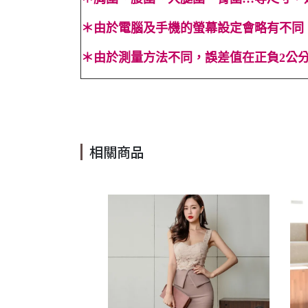
＊
由於電腦及手機的螢幕設定會略有不同
＊
由於測量方法不同，誤差值在正負2公分
#黑色 #白色 #無袖 #顯瘦 #夏 #窄裙 #名媛 #性感 #及膝裙 #
相關商品