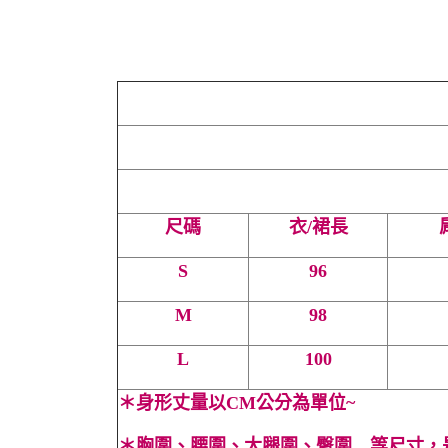
尺碼
衣/裙長
S
96
M
98
L
100
＊
身形丈量以CM公分為單位~
＊
胸圍、腰圍、大腿圍、臀圍…等尺寸，