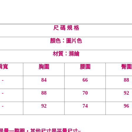
尺 碼 規 格
顏色：圖片色
材質：滌綸
肩寬
胸圍
腰圍
臀圍
-
84
66
88
-
88
70
92
-
92
74
96
是量一整圈，其他尺寸是平量尺寸~