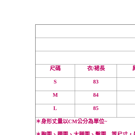
尺碼
衣/裙長
S
83
M
84
L
85
＊
身形丈量以CM公分為單位~
＊
胸圍、腰圍、大腿圍、臀圍…等尺寸，