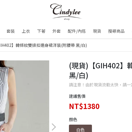
套裝
上衣
下著
外套
配件/內搭
現貨
搜尋商品
GIH402】韓條紋雙排扣連身裙洋裝(附腰帶 黑/白)
(現貨)【GIH40
黑/白)
請注意！由於現貨流動太快，請一
建議售價
NT$1380
顏色
白色