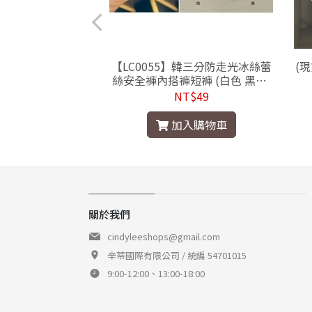
056】韓V領七分袖
【LC0055】韓三分防走光冰絲蕾
(
其色連身裙洋裝附
絲安全褲內搭褲短褲 (白色 黑色-
腰帶
現貨/預購)
$1380
NT$49
入購物車
加入購物車
關於我們
cindyleeshops@gmail.com
辛蒂國際有限公司 / 統編 54701015
9:00-12:00、13:00-18:00