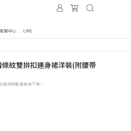
客服中心
LINE
2】韓條紋雙排扣連身裙洋裝(附腰帶
定要詢問數量後再下標！