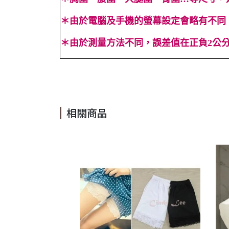
＊
由於電腦及手機的螢幕設定會略有不同
＊
由於測量方法不同，誤差值在正負2公分
#小翻領 #撞色 #口袋 #顯瘦 #無袖 #短裙 #迷你裙 #顯瘦 #OL
相關商品