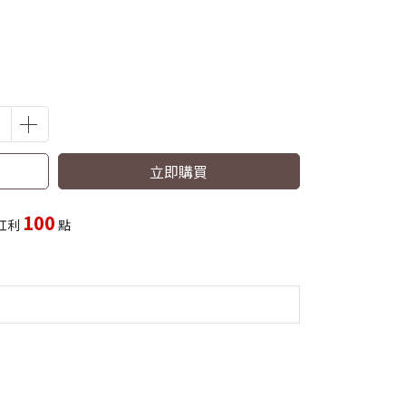
立即購買
100
紅利
點