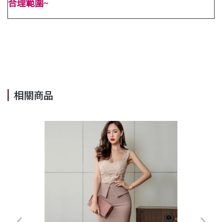
合理範圍~
#豆綠色 #素色 #高腰 #顯高 #OL #顯瘦 #無袖 #性感 #短袖 #
寬鬆 #A字 #圓領 #Cindy Lee #cindyleeshop #cindy lee
#cindylee
相關商品