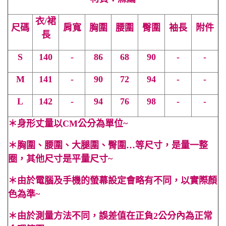
衣/裙
尺碼
肩寬
胸圍
腰圍
臀圍
袖長
附件
長
S
140
-
86
68
90
-
-
M
141
-
90
72
94
-
-
L
142
-
94
76
98
-
-
＊
身形丈量以CM公分為單位~
＊
胸圍、腰圍、大腿圍、臀圍…等尺寸，是量一整
圈，其他尺寸是平量尺寸~
＊
由於電腦及手機的螢幕設定會略有不同，以實際顏
色為準~
＊
由於測量方法不同，誤差值在正負2公分內為正常