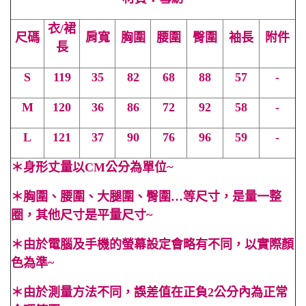
衣/裙
尺碼
肩寬
胸圍
腰圍
臀圍
袖長
附件
長
S
119
35
82
68
88
57
-
M
120
36
86
72
92
58
-
L
121
37
90
76
96
59
-
＊
身形丈量以CM公分為單位~
＊
胸圍、腰圍、大腿圍、臀圍…等尺寸，是量一整
圈，其他尺寸是平量尺寸~
＊
由於電腦及手機的螢幕設定會略有不同，以實際顏
色為準~
＊
由於測量方法不同，誤差值在正負2公分內為正常