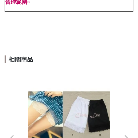
合理範圍~
#襯衫 #法式 #素面 #翻領 #黑色 #長袖 #冬 #秋 #伴娘 #合身 #
性感 #顯高 #顯瘦 #OL #百搭 #長裙 #純色 #魚尾 #Cindy Lee
#cindyleeshop cindy lee #cindylee
相關商品