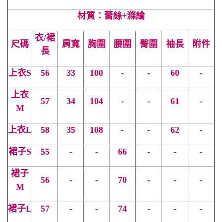
材質：蕾絲+滌綸
衣/裙
尺碼
肩寬
胸圍
腰圍
臀圍
袖長
附件
長
上衣S
56
33
100
-
-
60
-
上衣
57
34
104
-
-
61
-
M
上衣
L
58
35
108
-
-
62
-
裙子S
55
-
-
66
-
-
-
裙子
56
-
-
70
-
-
-
M
裙子
L
57
-
-
74
-
-
-