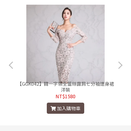
【GGK042】韓一字領全蕾絲露肩七分袖連身裙
洋裝
NT$1580
加入購物車