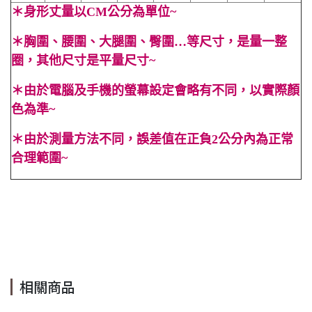
＊
身形丈量以CM公分為單位~
＊
胸圍、腰圍、大腿圍、臀圍…等尺寸，是量一整
圈，其他尺寸是平量尺寸~
＊
由於電腦及手機的螢幕設定會略有不同，以實際顏
色為準~
＊
由於測量方法不同，誤差值在正負2公分內為正常
合理範圍~
#上衣 #V領 #黑色 #素色 #格紋 #長袖 #秋 #冬 #合身 #名媛 #
顯高 #顯瘦 #OL #百搭 #迷你裙 #單排扣 #短裙 #附腰帶
#Cindy Lee #cindyleeshop cindy lee #cindylee
相關商品