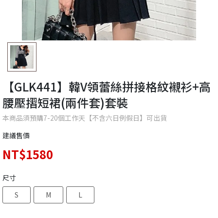
【GLK441】韓V領蕾絲拼接格紋襯衫+高
腰壓摺短裙(兩件套)套裝
本商品須預購7-20個工作天【不含六日例假日】可出貨
建議售價
NT$1580
尺寸
S
M
L