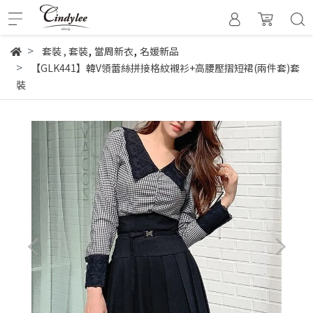
,
,
套裝
,
套裝
當周新衣
名媛新品
【GLK441】韓V領蕾絲拼接格紋襯衫+高腰壓摺短裙(兩件套)套
裝