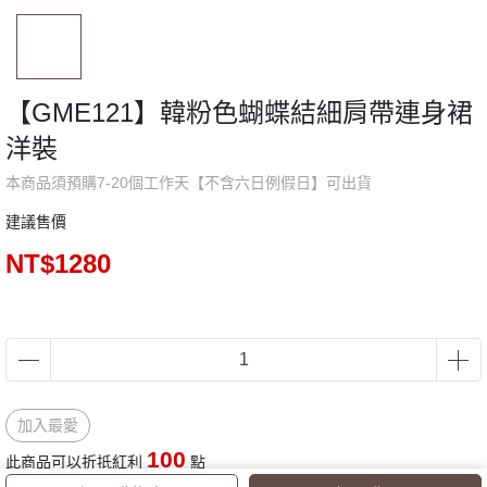
【GME121】韓粉色蝴蝶結細肩帶連身裙
洋裝
本商品須預購7-20個工作天【不含六日例假日】可出貨
建議售價
NT$1280
加入最愛
100
此商品可以折抵紅利
點