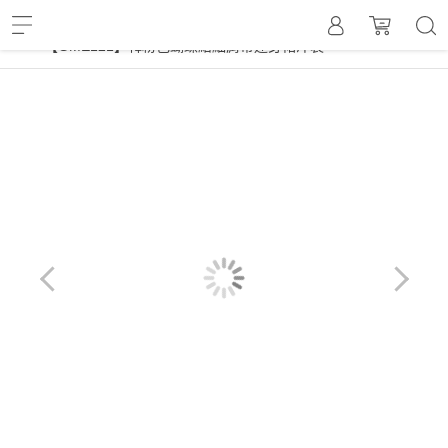
,
,
,
,
洋裝
,
洋裝
當周新衣
無袖洋裝
名媛新品
名媛洋裝
【GME121】韓粉色蝴蝶結細肩帶連身裙洋裝