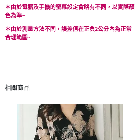
＊
由於電腦及手機的螢幕設定會略有不同，以實際顏
色為準~
＊
由於測量方法不同，誤差值在正負2公分內為正常
合理範圍~
#純色 #素色 #長褲 #腰帶 #高腰 #春 #夏 #秋 #OL #顯高
#顯瘦 #百搭 #素色 #開叉 #V領 #黑色 #駝色 #裸色
#Cindy Lee #cindyleeshop #cindy lee #cindylee
相關商品