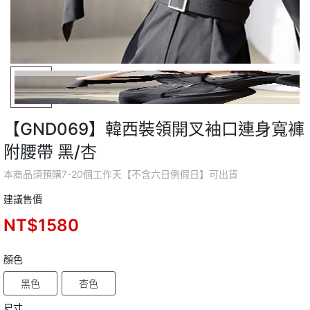
【GND069】韓西裝領開叉袖口連身寬褲
附腰帶 黑/杏
本商品須預購7-20個工作天【不含六日例假日】可出貨
建議售價
NT$1580
顏色
黑色
杏色
尺寸