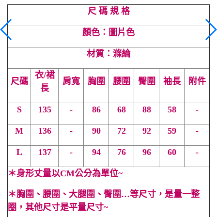
尺 碼 規 格
顏色：圖片色
材質：滌綸
衣/裙
尺碼
肩寬
胸圍
腰圍
臀圍
袖長
附件
長
S
135
-
86
68
88
58
-
M
136
-
90
72
92
59
-
L
137
-
94
76
96
60
-
＊
身形丈量以CM公分為單位~
＊
胸圍、腰圍、大腿圍、臀圍…等尺寸，是量一整
圈，其他尺寸是平量尺寸~