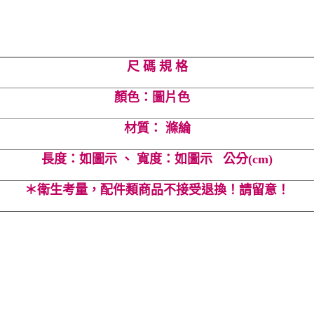
尺 碼 規 格
顏色：圖片色
材質： 滌綸
長度：如圖示 、 寬度：如圖示 公分(cm)
＊衛生考量，配件類商品不接受退換！請留意！
 #公主 #馬尾 #簡約 #極簡 #素 #閃 #圈圈 #髮飾 #髮圈 #Cindy Lee #ci