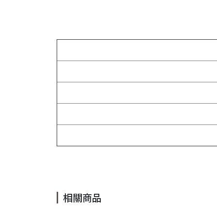
#丸子頭 #髮飾 #可愛 #黑色 #咖啡色 #白色 #百搭 #韓
相關商品