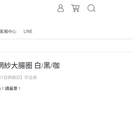
客服中心
LINE
網紗大腸圈 白/黑/咖
含六日例假日】可出貨
換！請留意！