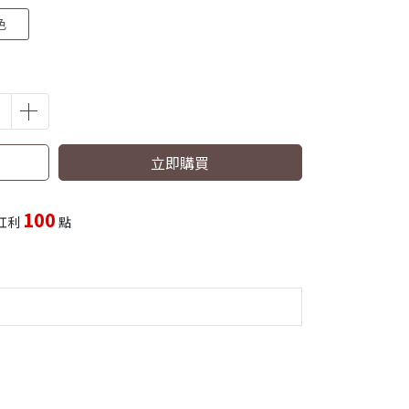
色
立即購買
100
紅利
點