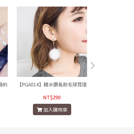
簡約
【PGA014】韓水鑽長款毛球耳環
【LC1505】 
蕾絲安全褲內搭褲
購
NT$290
NT$
加入購物車
加入