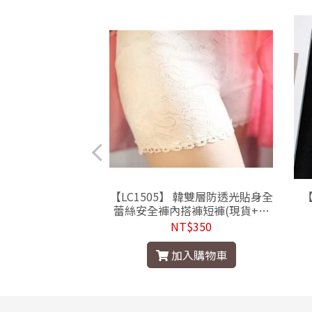
】韓水鑽長款毛球耳環
【LC1505】 韓雙層防透光貼身全
【
蕾絲安全褲內搭褲短褲(現貨+預
購)
$290
NT$350
入購物車
加入購物車