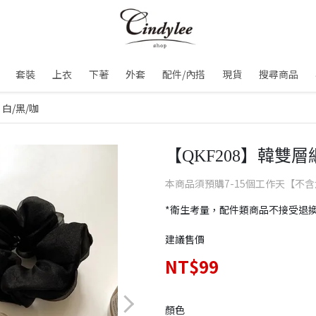
套裝
上衣
下著
外套
配件/內搭
現貨
搜尋商品
白/黑/咖
【QKF208】韓雙層
本商品須預購7-15個工作天【不
*衛生考量，配件類商品不接受退
建議售價
NT$99
顏色