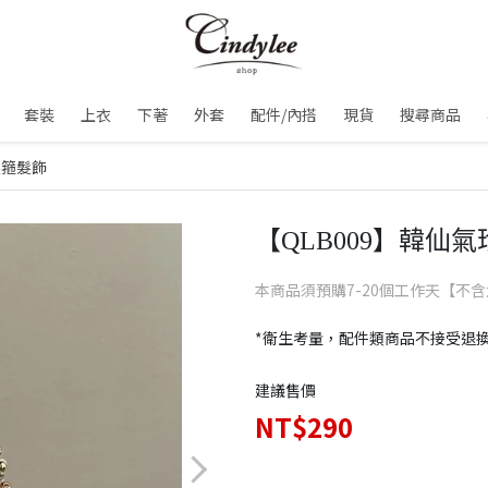
套裝
上衣
下著
外套
配件/內搭
現貨
搜尋商品
髮箍髮飾
【QLB009】韓仙
本商品須預購7-20個工作天【不
*衛生考量，配件類商品不接受退
建議售價
NT$290