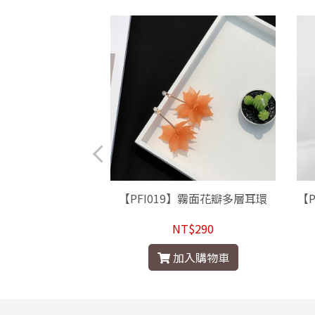
】韓美人魚亮亮耳環
【PFI019】霧面花瓣多層耳環
【
長款
$290
NT$290
入購物車
加入購物車