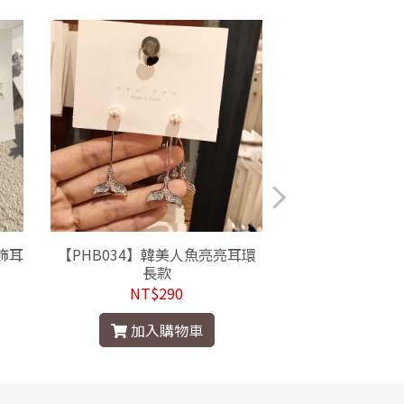
飾耳
【PHB034】韓美人魚亮亮耳環
【PFI019】
長款
NT$290
NT$
加入購物車
加入