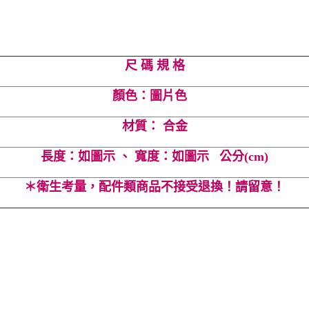
尺 碼 規 格
顏色：圖片色
材質： 合金
長度：如圖示 、 寬度：如圖示 公分(cm)
＊衛生考量，配件類商品不接受退換！請留意！
質 #百搭 #髮圈 #超值 #可愛 #氣質 #Cindy Lee #cindyleeshop #cind