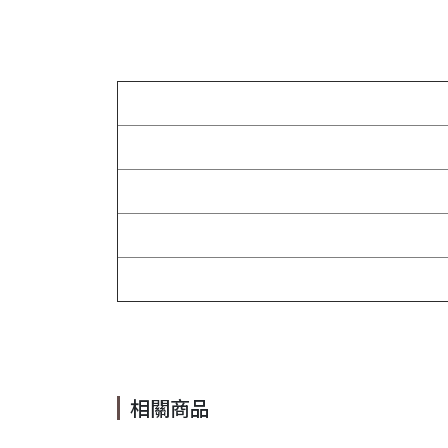
#立體 #髮飾 #名媛 #氣
相關商品