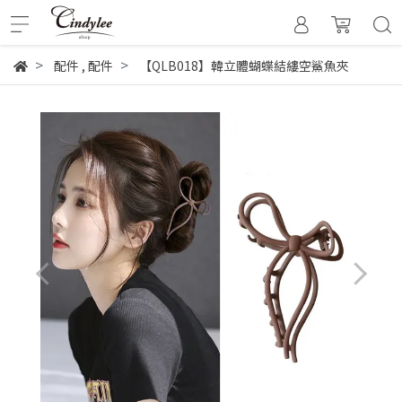
配件
,
配件
【QLB018】韓立體蝴蝶結縷空鯊魚夾