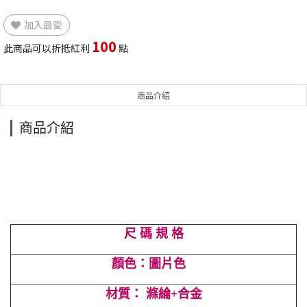
加入最愛
100
此商品可以折抵紅利
點
商品介紹
商品介紹
尺 碼 規 格
顏色：圖片色
材質： 滌綸+合金