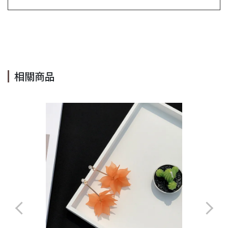
#Y2K #可愛 #銀 #BB夾 #百搭 #韓 #瀏海夾 #搖滾 #簡約 #極
簡 #素 #Cindy Lee cindy #leeshop #cindy lee #cindylee
相關商品